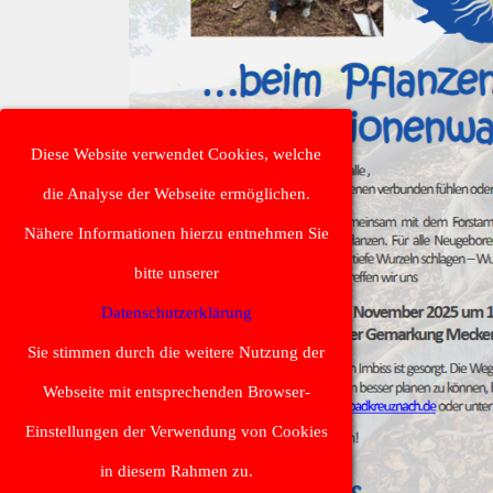
Diese Website verwendet Cookies, welche
die Analyse der Webseite ermöglichen.
Nähere Informationen hierzu entnehmen Sie
bitte unserer
Datenschutzerklärung
Sie stimmen durch die weitere Nutzung der
Webseite mit entsprechenden Browser-
Einstellungen der Verwendung von Cookies
in diesem Rahmen zu.