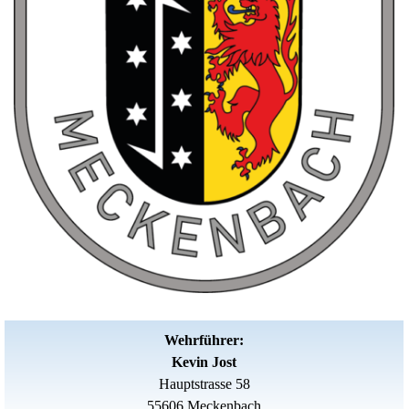
Wehrführer:
Kevin Jost
Hauptstrasse 58
55606 Meckenbach