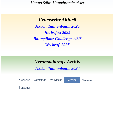
Hanno Stiltz, Hauptbrandmeister
Feuerwehr Aktuell
Aktion Tannenbaum 2025
Herbstfest 2025
Baumpflanz-Challenge 2025
Weckruf 2025
Veranstaltungs-Archiv
Aktion Tannenbaum 2024
Menü überspringen
Startseite
Gemeinde
ev. Kirche
Vereine
▼
▼
▼
Termine
▼
Sonstiges
▼