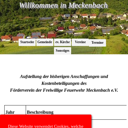
Direkt zum Seiteninhalt
Willkommen in Meckenbach
Menü überspringen
Startseite
Gemeinde
ev. Kirche
Vereine
▼
▼
▼
Termine
▼
Sonstiges
▼
FvFw_Leistungen
Aufstellung der bisherigen Anschaffungen und
Kostenbeteiligungen des
Förderverein der Freiwillige Feuerwehr Meckenbach e.V.
Jahr
Beschreibung
Diese Website verwendet Cookies, welche
2010
Zelt 8 x 4 m